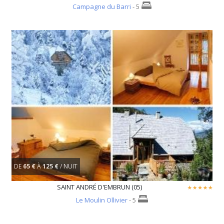
Campagne du Barri
- 5
DE
65 €
À
125 €
/ NUIT
SAINT ANDRÉ D'EMBRUN (05)
Le Moulin Ollivier
- 5