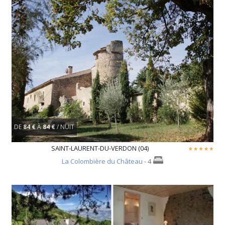
DE
84 €
À
84 €
/ NUIT
SAINT-LAURENT-DU-VERDON (04)
La Colombière du Château
- 4