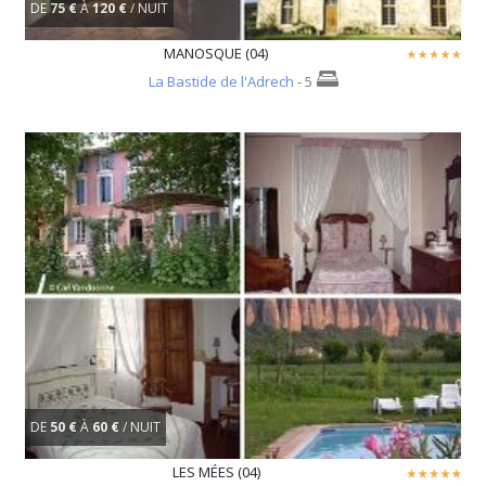
DE
75 €
À
120 €
/ NUIT
MANOSQUE (04)
La Bastide de l'Adrech
- 5
DE
50 €
À
60 €
/ NUIT
LES MÉES (04)