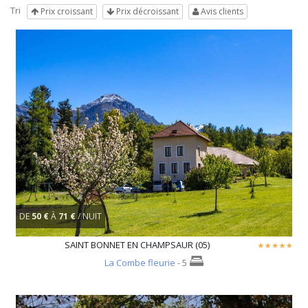
Tri
Prix croissant
Prix décroissant
Avis clients
DE
50 €
À
71 €
/ NUIT
SAINT BONNET EN CHAMPSAUR (05)
La Combe fleurie
- 5