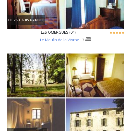
DE
75 €
À
85 €
/ NUIT
LES OMERGUES (04)
Le Moulin de la Viorne
- 3