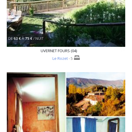
DE
63 €
À
75 €
/ NUIT
UVERNET FOURS (04)
Le Rozet
- 5