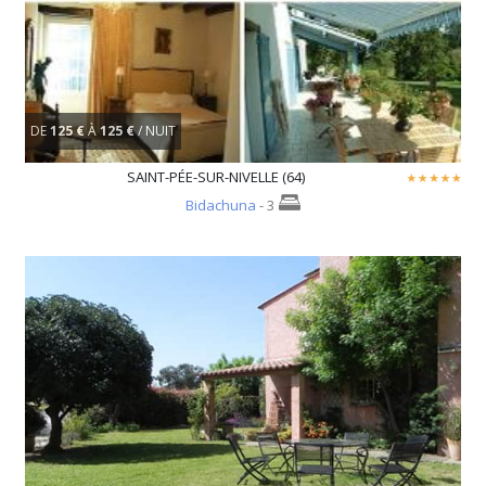
DE
125 €
À
125 €
/ NUIT
SAINT-PÉE-SUR-NIVELLE (64)
Bidachuna
- 3