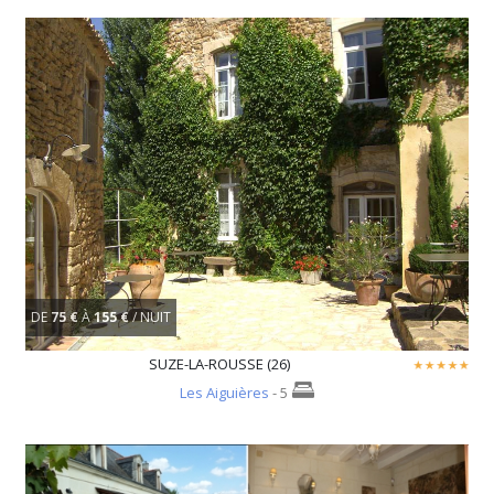
DE
75 €
À
155 €
/ NUIT
SUZE-LA-ROUSSE (26)
Les Aiguières
- 5