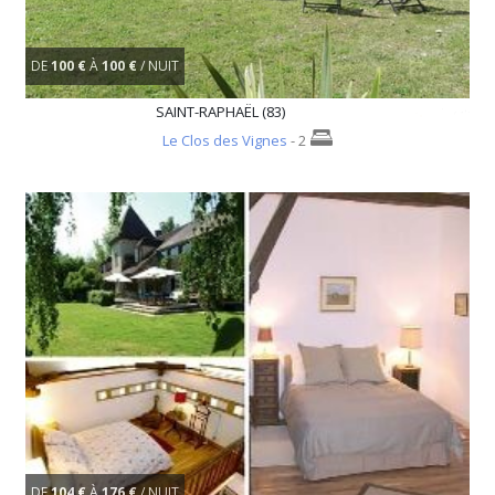
DE
100 €
À
100 €
/ NUIT
SAINT-RAPHAËL (83)
Le Clos des Vignes
- 2
DE
104 €
À
176 €
/ NUIT