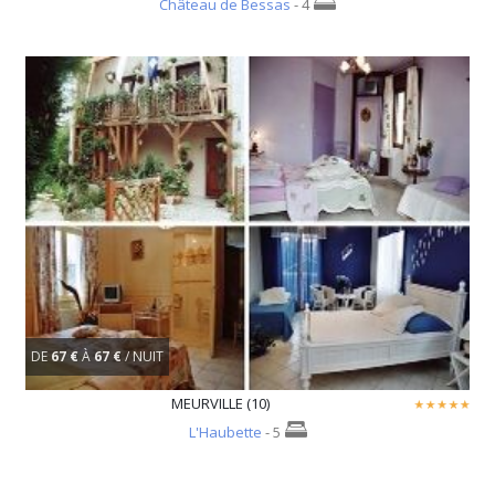
Château de Bessas
- 4
DE
67 €
À
67 €
/ NUIT
MEURVILLE (10)
L'Haubette
- 5