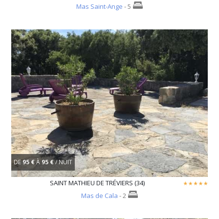
Mas Saint-Ange
- 5
DE
95 €
À
95 €
/ NUIT
SAINT MATHIEU DE TRÉVIERS (34)
Mas de Cala
- 2