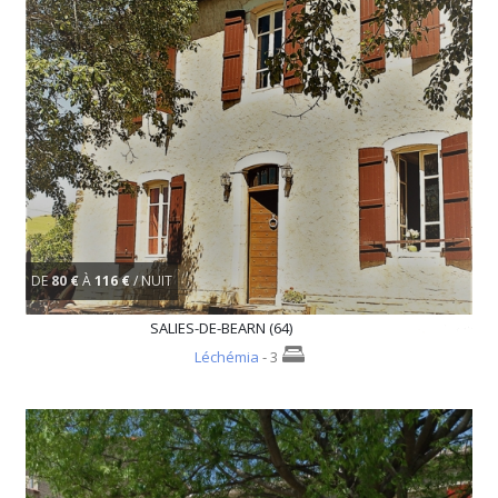
DE
80 €
À
116 €
/ NUIT
SALIES-DE-BEARN (64)
Léchémia
- 3