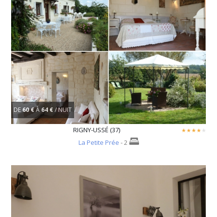
DE
60 €
À
64 €
/ NUIT
RIGNY-USSÉ (37)
La Petite Prée
- 2