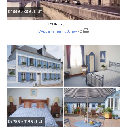
DE
56 €
À
95 €
/ NUIT
LYON (69)
L'Appartement d'Ainay
- 2
DE
75 €
À
110 €
/ NUIT