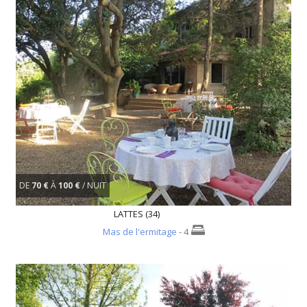
DE
70 €
À
100 €
/ NUIT
LATTES (34)
Mas de l'ermitage
- 4