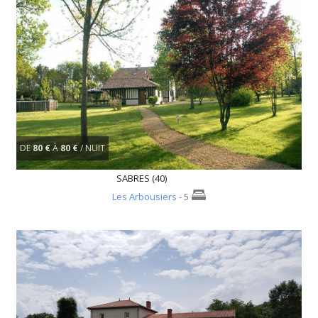
DE
80 €
À
80 €
/ NUIT
SABRES (40)
Les Arbousiers
- 5