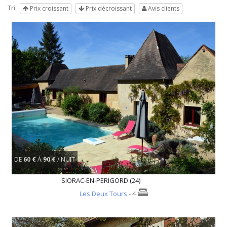
Tri
Prix croissant
Prix décroissant
Avis clients
DE
60 €
À
90 €
/ NUIT
SIORAC-EN-PERIGORD (24)
Les Deux Tours
- 4