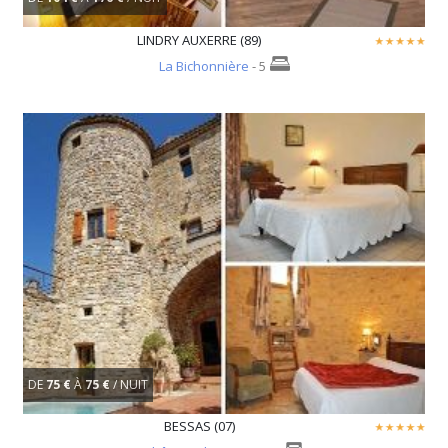
LINDRY AUXERRE (89)
La Bichonnière
- 5
DE
75 €
À
75 €
/ NUIT
BESSAS (07)