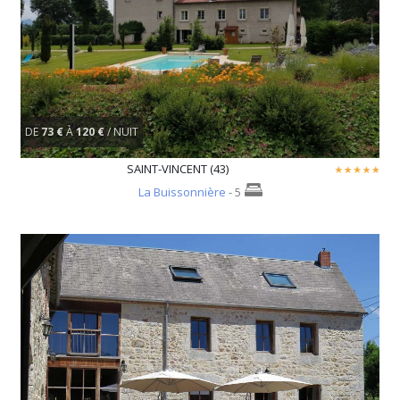
DE
73 €
À
120 €
/ NUIT
SAINT-VINCENT (43)
La Buissonnière
- 5