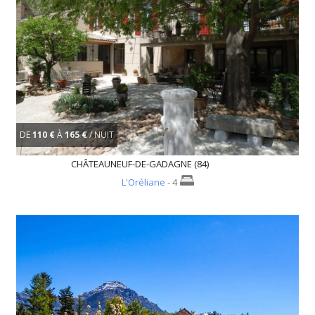
DE
110 €
À
165 €
/ NUIT
CHÂTEAUNEUF-DE-GADAGNE (84)
L'Oréliane
- 4