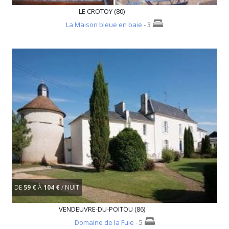
LE CROTOY (80)
La Maison bleue en baie
- 3
DE
59 €
À
104 €
/ NUIT
VENDEUVRE-DU-POITOU (86)
Domaine de la Fuie
- 5