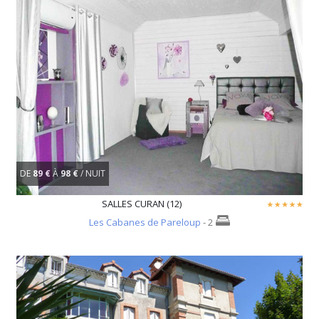
DE
89 €
À
98 €
/ NUIT
SALLES CURAN (12)
Les Cabanes de Pareloup
- 2