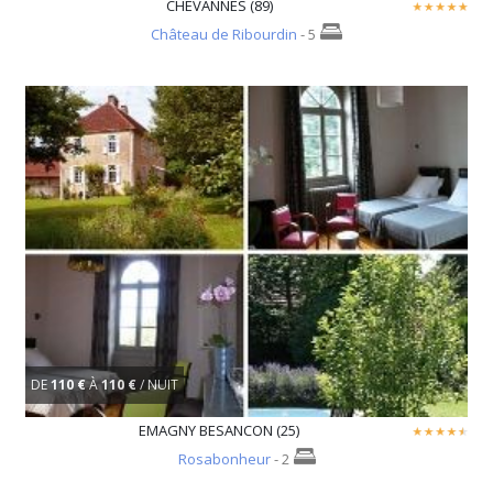
CHEVANNES (89)
Château de Ribourdin
- 5
DE
110 €
À
110 €
/ NUIT
EMAGNY BESANCON (25)
Rosabonheur
- 2