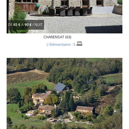
DE
65 €
À
90 €
/ NUIT
CHARENSAT (63)
L'élémentaire
- 5