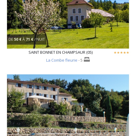
DE
50 €
À
71 €
/ NUIT
SAINT BONNET EN CHAMPSAUR (05)
La Combe fleurie
- 5