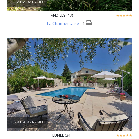
DE
87 €
À
97 €
/ NUIT
ANDILLY (17)
La Charmentaise
- 4
DE
78 €
À
85 €
/ NUIT
LUNEL (34)