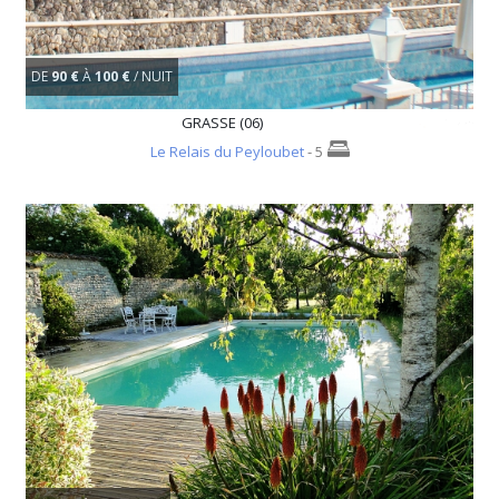
DE
90 €
À
100 €
/ NUIT
GRASSE (06)
Le Relais du Peyloubet
- 5