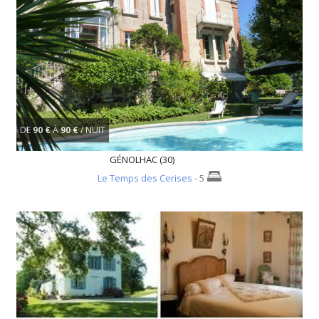
DE
90 €
À
90 €
/ NUIT
GÉNOLHAC (30)
Le Temps des Cerises
- 5