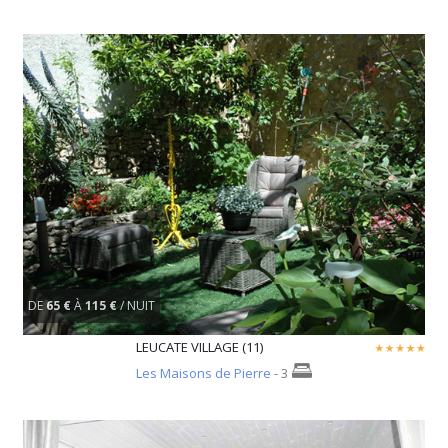
DE
65 €
À
115 €
/ NUIT
LEUCATE VILLAGE (11)
Les Maisons de Pierre
- 3