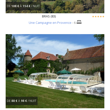
DE
108 €
À
154 €
/ NUIT
BRAS (83)
Une Campagne en Provence
- 6
DE
88 €
À
98 €
/ NUIT