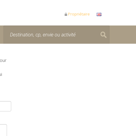
Propriétaire
jour
ui