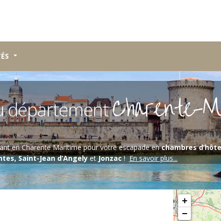
TÉS
Charente-M
u département
ndant en Charente Maritime pour votre escapade en
chambres d’hôt
ntes, Saint-Jean d’Angely
et
Jonzac
!
En savoir plus...
Veuillez patiente
+
−