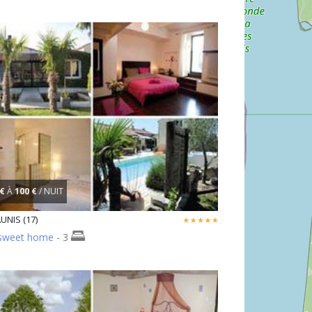
 €
À
100 €
/ NUIT
UNIS (17)
sweet home
- 3