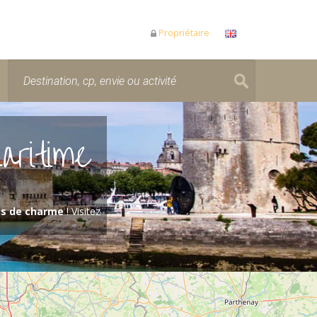
Propriétaire
aritime
es de charme
! Visitez
r pendant le chargement de la carte