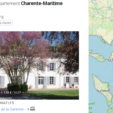
épartement
Charente-Maritime
ng
s clients
À
138 €
/ NUIT
ULT (17)
 de la Garenne
- 4