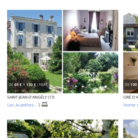
DE
65 €
À
130 €
/ NUIT
DE
100
SAINT-JEAN-D'ANGÉLY (17)
CIRÉ D'A
Les Acanthes
- 3
Home 