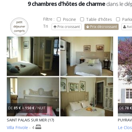
9 chambres d'hôtes de charme
dans le d
Filtre :
Piscine
Table d'hôtes
Parki
Tri
Prix croissant
Prix décroissant
Avi
DE
85 €
À
150 €
/ NUIT
DE
78 €
SAINT PALAIS SUR MER (17)
PUYRAVA
Villa Frivole
- 4
Le Clos