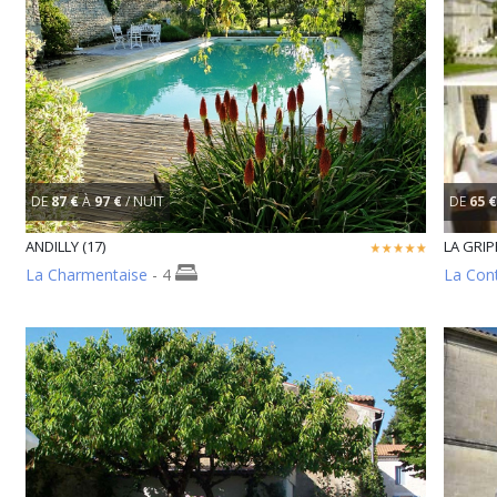
DE
87 €
À
97 €
/ NUIT
DE
65 €
ANDILLY (17)
LA GRIP
La Charmentaise
- 4
La Con