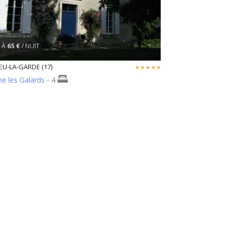
À
65 €
/ NUIT
U-LA-GARDE (17)
e les Galards
- 4