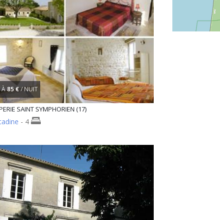
À
85 €
/ NUIT
PERIE SAINT SYMPHORIEN (17)
tadine
- 4