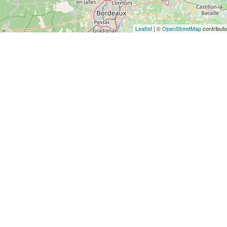
Leaflet
| ©
OpenStreetMap
contributo