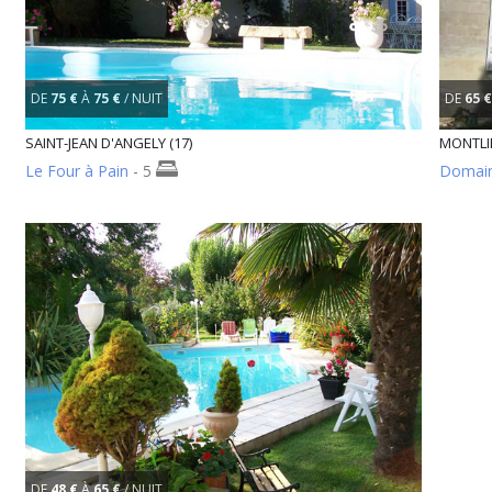
DE
75 €
À
75 €
/ NUIT
DE
65 €
SAINT-JEAN D'ANGELY (17)
MONTLIE
Le Four à Pain
- 5
Domain
DE
48 €
À
65 €
/ NUIT