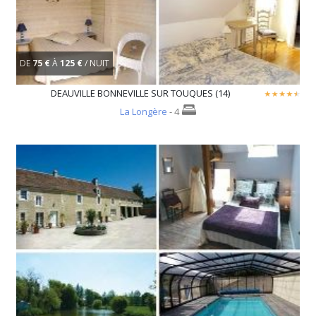
DE
75 €
À
125 €
/ NUIT
DEAUVILLE BONNEVILLE SUR TOUQUES (14)
La Longère
- 4