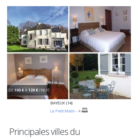
DE
100 €
À
120 €
/ NUIT
BAYEUX (14)
Le Petit Matin
- 4
Principales villes du