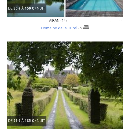
DE
80 €
À
150 €
/ NUIT
AIRAN (14)
Domaine de la Hurel
- 5
DE
95 €
À
185 €
/ NUIT