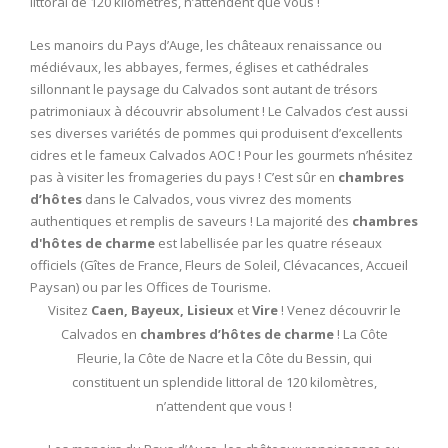
littoral de 120 kilomètres, n’attendent que vous !
Les manoirs du Pays d’Auge, les châteaux renaissance ou
médiévaux, les abbayes, fermes, églises et cathédrales
sillonnant le paysage du Calvados sont autant de trésors
patrimoniaux à découvrir absolument ! Le Calvados c’est aussi
ses diverses variétés de pommes qui produisent d’excellents
cidres et le fameux Calvados AOC ! Pour les gourmets n’hésitez
pas à visiter les fromageries du pays ! C’est sûr en
chambres
d’hôtes
dans le Calvados, vous vivrez des moments
authentiques et remplis de saveurs ! La majorité des
chambres
d'hôtes de charme
est labellisée par les quatre réseaux
officiels (Gîtes de France, Fleurs de Soleil, Clévacances, Accueil
Paysan) ou par les Offices de Tourisme.
Visitez
Caen, Bayeux, Lisieux
et
Vire
! Venez découvrir le
Calvados en
chambres d’hôtes de charme
! La Côte
Fleurie, la Côte de Nacre et la Côte du Bessin, qui
constituent un splendide littoral de 120 kilomètres,
n’attendent que vous !