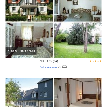
DE
65 €
À
65 €
/ NUIT
CABOURG (14)
Villa Aurore
- 5