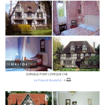
DE
65 €
À
125 €
/ NUIT
SURVILLE PONT L'EVEQUE (14)
Le Prieuré Boutefol
- 4